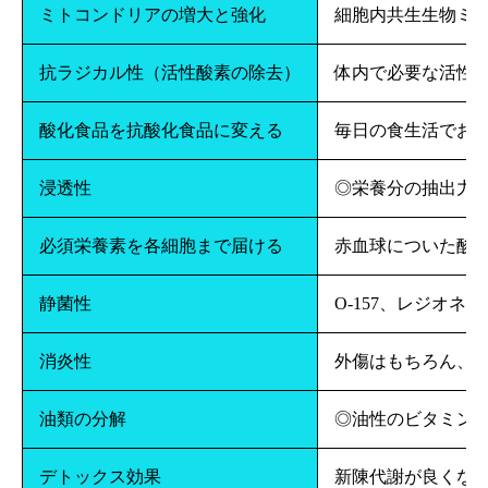
ミトコンドリアの増大と強化
細胞内共生生物ミ
抗ラジカル性（活性酸素の除去）
体内で必要な活性
酸化食品を抗酸化食品に変える
毎日の食生活でお
浸透性
◎栄養分の抽出力
必須栄養素を各細胞まで届ける
赤血球についた酸
静菌性
O-157、レジオ
消炎性
外傷はもちろん、
油類の分解
◎油性のビタミン
デトックス効果
新陳代謝が良くな